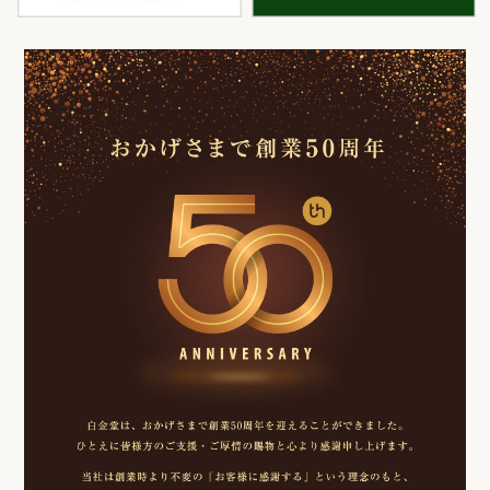
白金堂
時
お