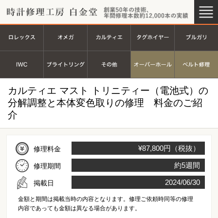
時計修理工房 白金堂（時計修理
創業44
ロレックス
オメガ
カルティエ
タグホイヤ
ＩＷＣ
ブライトリング
その他
オーバーホ
カルティエ マスト トリニティー（電池式）の
分解調整と本体変色取りの修理 料金のご紹
介
¥87,800円（税抜）
修理料金
約5週間
修理期間
2024/06/30
掲載日
金額と期間は掲載当時の内容となります。修理ご依頼時同等の修理
内容であっても金額は異なる場合があります。