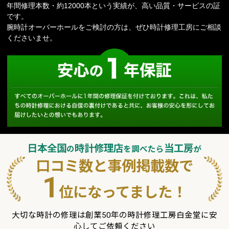
年間修理本数・約12000本という実績が、高い品質・サービスの証
です。
腕時計オーバーホールをご検討の方は、ぜひ時計修理工房にご相談
くださいませ。
安心の１
す
日本全国
時計修理店
当工房
の
を調べたら
が
口コミ数
と
事例掲載数
で
1
位
になってました！
大切な時計の修理は創業50年の時計修理工房白金堂に安
心してご依頼ください