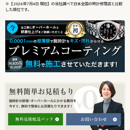
※【 2026年7月4日 現在】の当社調べで日本全国の時計修理店と比較
した順位です。
無料簡単お見積り
腕時計の修理・オーバー
無料見積り配達パック
お