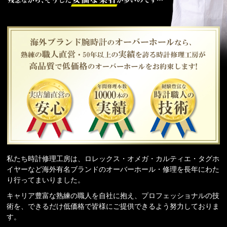
未熟な技術者に
海外
実店舗直営の安心
年間修理本数12,000本
経験豊
私たち時計修理工房は、ロレックス・オメガ・カルティエ・タグホ
イヤーなど海外有名ブランドのオーバーホール・修理を長年にわた
り行ってまいりました。
キャリア豊富な熟練の職人を自社に抱え、プロフェッショナルの技
術を、できるだけ低価格で皆様にご提供できるよう努力しておりま
す。