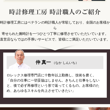
時
時計修理工房にはベテランの時計職人が常駐しており、全国のお客様か
ら
寄せられた腕時計を一つひとつ丁寧に修理させていただいています。
直営店ならではの手厚いサービスで、皆様にご満足いただいています。
仲 真一
（なか しんいち）
ロレックス修理専門店に十数年以上勤務し、技術を磨く。
「自分の仕事に一切妥協はしません。きちんと仕事をしない
と、後で必ず再修理という形で返ってくるもの。お客様のた
め、あらゆるスキルを向上させていきたい」