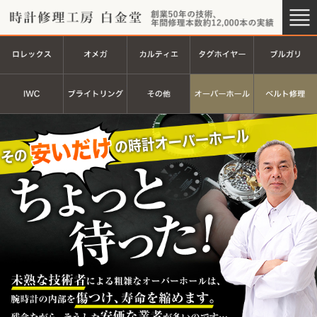
時計修理工房 白金堂（時計修理
創業44
ロレックス
オメガ
カルティエ
タグホイヤ
ＩＷＣ
ブライトリング
その他
オーバーホ
その