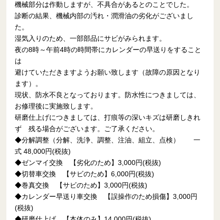
機械部分は作動しますが、不具合があるとのことでした。
診断の結果、機械内部の汚れ・潤滑油の劣化がございまし
た。
湿気入りのため、一部部品にサビがみられます。
夜の8時～午前4時の時間帯にカレンダーの早送りをすること
は
避けていただきますようお願い致します（故障の原因となり
ます）。
現状、防水不良となっております。防水性につきましては、
お修理後に実施致します。
研磨仕上げにつきましては、打痕等の深いキズは研磨しきれ
ず 残る場合がございます。ご了承ください。
◆分解調整（分解、洗浄、調整、注油、組立、点検） 一
式 48,000円(税抜)
◆ゼンマイ交換 【劣化のため】3,000円(税抜)
◆切替車交換 【サビのため】6,000円(税抜)
◆巻真交換 【サビのため】3,000円(税抜)
◆カレンダー早送り車交換 【誤操作のため損傷】3,000円
(税抜)
◆研磨仕上げ 【本体のみ】14,000円(税抜)