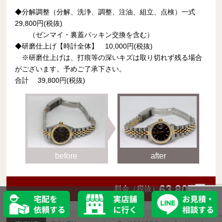
◆分解調整（分解、洗浄、調整、注油、組立、点検）一式
29,800円(税抜)
（ゼンマイ・裏蓋パッキン交換を含む）
◆研磨仕上げ【時計全体】 10,000円(税抜)
※研磨仕上げは、打痕等の深いキズは取り切れず残る場合
がございます。予めご了承下さい。
合計 39,800円(税抜)
before
after
63,800円
料金（税抜）
宅配を依頼する
実店舗に行く