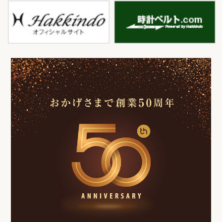
白金堂
時
お