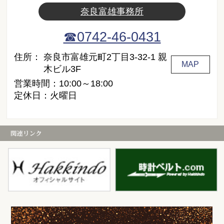
奈良富雄事務所
☎0742-46-0431
住所：
奈良市富雄元町2丁目3-32-1 親
MAP
木ビル3F
営業時間：10:00～18:00
定休日：火曜日
白金堂
時
お