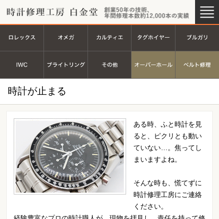
時計修理工房 白金堂（時計修理
創業44
ロレックス
オメガ
カルティエ
タグホイヤ
ＩＷＣ
ブライトリング
その他
オーバーホ
時計が止まる
ある時、ふと時計を見
ると、ピクリとも動い
ていない…。焦ってし
まいますよね。
そんな時も、慌てずに
時計修理工房にご連絡
ください。
経験豊富なプロの時計職人が、現物を拝見し、責任を持って修