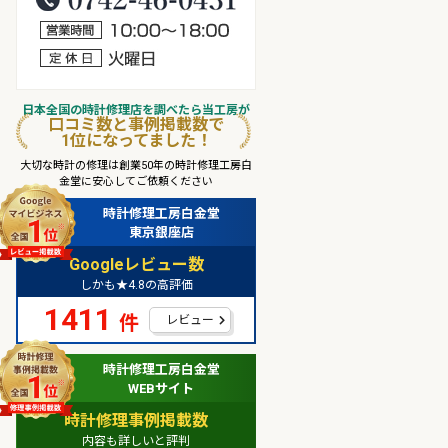
営業時間10：00～18：00
定休日：火曜日
日本全国
の
時計修理店
を
調べたら
当工房
が
口コミ数
と
事例掲載数
で
1
位
になってました！
大切な時計の修理は創業50年の時計修理工房白
金堂に安心してご依頼ください
時計修理工房白金堂
東京銀座店
Googleレビュー数
しかも★4.8の高評価
1411
件
レビュー
時計修理工房白金堂
WEBサイト
時計修理事例掲載数
内容も詳しいと評判