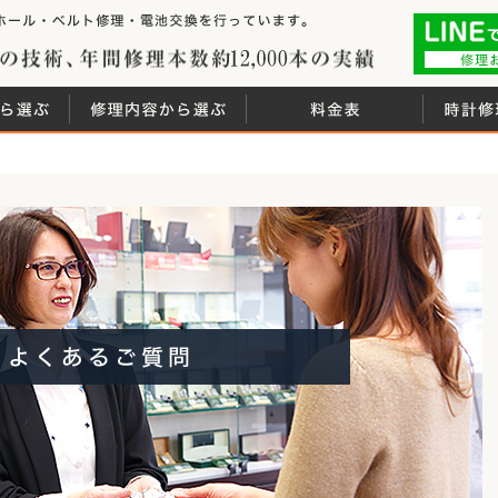
時計修理工房は、腕時
 白金堂（時計修理職人直営店）
創業44年の技術
れ
ブランドから選ぶ
修理内容から選ぶ
料金表