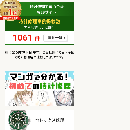
時計修理工房白金堂
WEBサイト
時計修理事例掲載数
内容も詳しいと評判
1061
件
事例一覧
※【 2026年7月4日 現在】の当社調べで日本全国
の時計修理店と比較した順位です。
マンガで分かるはじめての
ロレックス修理