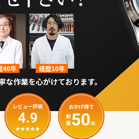
歴40年
経歴10年
寧な作業を心がけております。
レビュー評価
おかげ様で
4.9
50
創
業
年
★★★★★