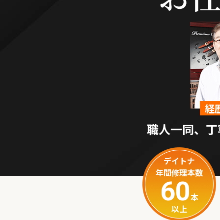
経
職人一同、丁
デイトナ
年間修理本数
60
本
以上