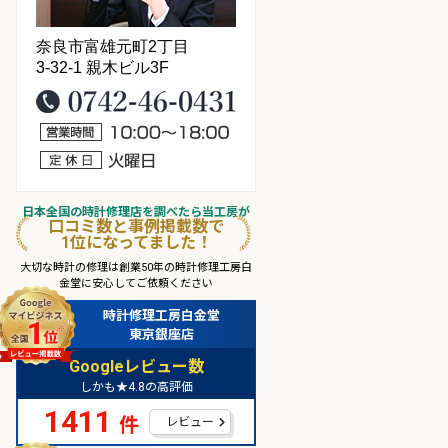
奈良市富雄元町2丁目
3-32-1 親木ビル3F
0742-46-0431
営業時間10：00～18：00
定休日：火曜日
日本全国
の
時計修理店
を
調べたら
当工房
が
口コミ数
と
事例掲載数
で
1
位
になってました！
大切な時計の修理は創業50年の時計修理工房白
金堂に安心してご依頼ください
時計修理工房白金堂
東京銀座店
Googleレビュー数
しかも★4.8の高評価
1411
件
レビュー