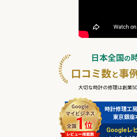
日本全国
の
口コミ数
事
と
大切な時計の修理は創業5
時計修理工
東京銀座
Google