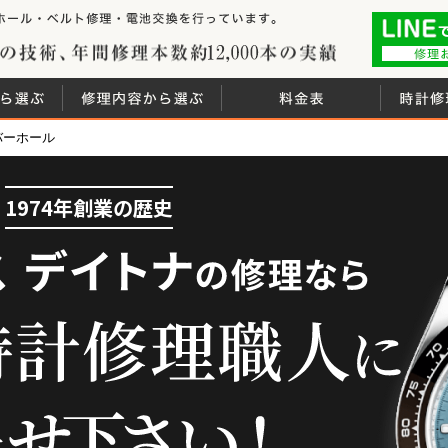
時計修理工房は、腕時
 白金堂（時計修理職人直営店）
創業44年の技術
れ
ブランドから選ぶ
修理内容から選ぶ
料金表
バーホール
1974年創業の歴史