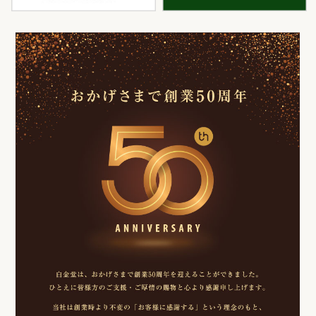
白金堂
時
お