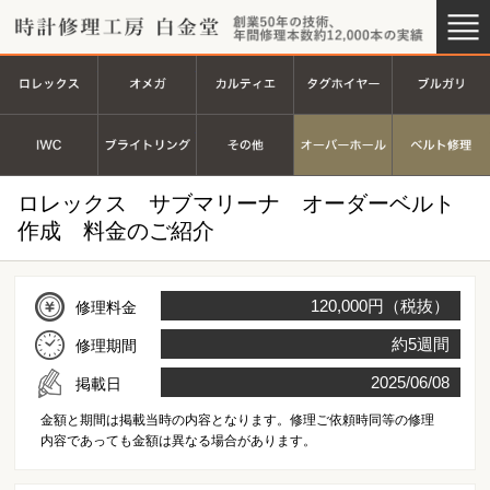
時計修理工房 白金堂（時計修理
創業44
ロレックス
オメガ
カルティエ
タグホイヤ
ＩＷＣ
ブライトリング
その他
オーバーホ
ロレックス サブマリーナ オーダーベルト
作成 料金のご紹介
120,000円（税抜）
修理料金
約5週間
修理期間
2025/06/08
掲載日
金額と期間は掲載当時の内容となります。修理ご依頼時同等の修理
内容であっても金額は異なる場合があります。