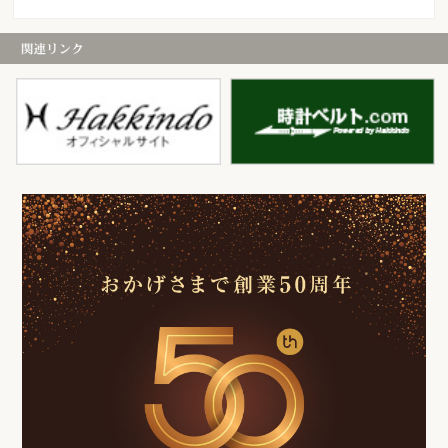
白金堂
時
お