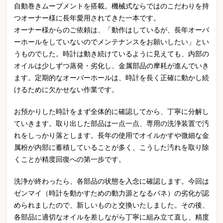
自動巻きムーブメントを搭載。機械式ならではのこだわりを持
つオーナー様に長年愛用されてきた一本です。
オーナー様からのご依頼は、「動作はしているが、長年オーバ
ーホールをしていないのでメンテナンスをお願いしたい」とい
うものでした。時計は動き続けているように見えても、内部の
オイルは少しずつ蒸発・劣化し、金属部品の摩耗が進んでいき
ます。定期的なオーバーホールは、時計を長く正確に動かし続
けるために欠かせない作業です。
お預かりした時計をまず全体的に確認してから、丁寧に分解し
ていきます。取り出した部品は一点一点、専用の洗浄装置で汚
れをしっかり落とします。長年の使用でオイルかすや微細な金
属粉が内部に蓄積していることが多く、こうした汚れを取り除
くことが精度回復への第一歩です。
洗浄が終わったら、各部品の状態を入念に確認します。今回は
ゼンマイ（時計を動かすための動力源となるバネ）の劣化が認
められましたので、新しいものと交換いたしました。その後、
各部品に適切なオイルを差しながら丁寧に組み立て直し、精度