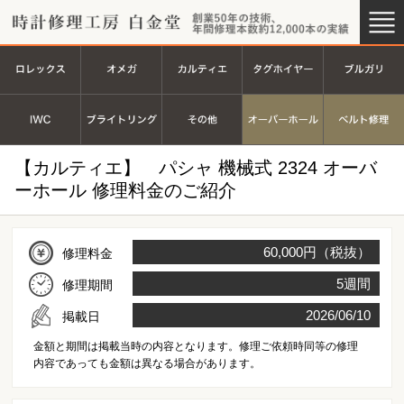
時計修理工房 白金堂（時計修理
創業44
ロレックス
オメガ
カルティエ
タグホイヤ
ＩＷＣ
ブライトリング
その他
オーバーホ
【カルティエ】 パシャ 機械式 2324 オーバ
ーホール 修理料金のご紹介
60,000円（税抜）
修理料金
5週間
修理期間
2026/06/10
掲載日
金額と期間は掲載当時の内容となります。修理ご依頼時同等の修理
内容であっても金額は異なる場合があります。