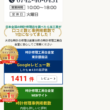
営業時間10：00～18：00
定休日：火曜日
日本全国
の
時計修理店
を
調べたら
当工房
が
口コミ数
と
事例掲載数
で
1
位
になってました！
大切な時計の修理は創業50年の時計修理工房白
金堂に安心してご依頼ください
時計修理工房白金堂
東京銀座店
Googleレビュー数
しかも★4.8の高評価
1411
件
レビュー
時計修理工房白金堂
WEBサイト
時計修理事例掲載数
内容も詳しいと評判