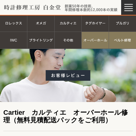
時計修理工房 白金堂（時計修理
創業44
ロレックス
オメガ
カルティエ
タグホイヤ
ＩＷＣ
ブライトリング
その他
オーバーホ
Cartier カルティエ オーバーホール修
理（無料見積配送パックをご利用）