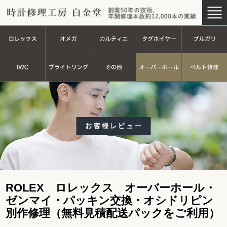
時計修理工房 白金堂（時計修理
創業44
ロレックス
オメガ
カルティエ
タグホイヤ
ＩＷＣ
ブライトリング
その他
オーバーホ
ROLEX ロレックス オーバーホール・
ゼンマイ・パッキン交換・オシドリピン
別作修理（無料見積配送パックをご利用）