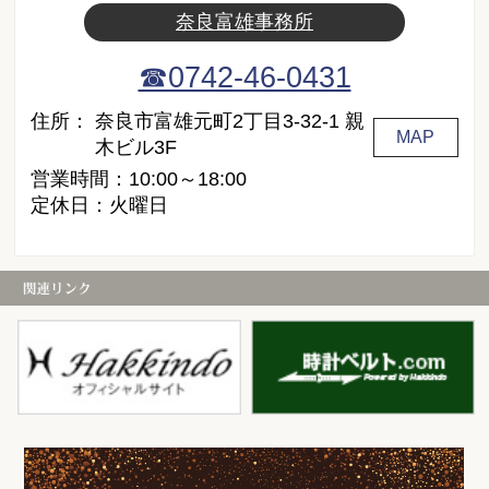
奈良富雄事務所
☎0742-46-0431
住所：
奈良市富雄元町2丁目3-32-1 親
MAP
木ビル3F
営業時間：10:00～18:00
定休日：火曜日
白金堂
時
お