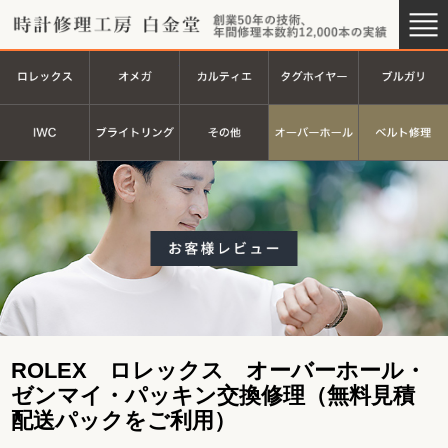
時計修理工房 白金堂（時計修理
創業44
ロレックス
オメガ
カルティエ
タグホイヤ
ＩＷＣ
ブライトリング
その他
オーバーホ
ROLEX ロレックス オーバーホール・
ゼンマイ・パッキン交換修理（無料見積
配送パックをご利用）