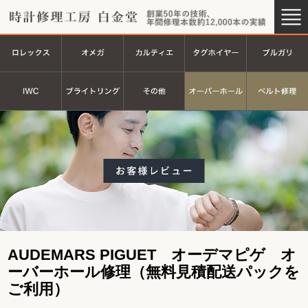
時計修理工房 白金堂（時計修理
創業44
ロレックス
オメガ
カルティエ
タグホイヤ
ＩＷＣ
ブライトリング
その他
オーバーホ
AUDEMARS PIGUET オーデマピゲ オ
ーバーホール修理（無料見積配送パックを
ご利用）