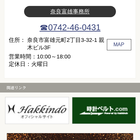
奈良富雄事務所
☎0742-46-0431
住所：
奈良市富雄元町2丁目3-32-1 親
MAP
木ビル3F
営業時間：10:00～18:00
定休日：火曜日
白金堂
時
お