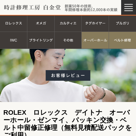
時計修理工房 白金堂（時計修理
創業44
ロレックス
オメガ
カルティエ
タグホイヤ
ＩＷＣ
ブライトリング
その他
オーバーホ
ROLEX ロレックス デイトナ オーバ
ーホール・ゼンマイ、パッキン交換・ベ
ルト中留修正修理（無料見積配送パックを
ご利用）