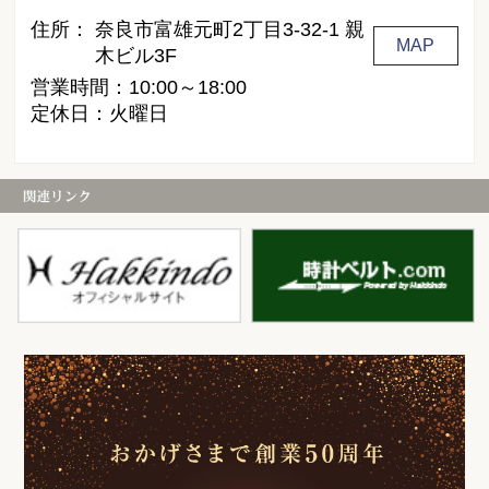
住所：
奈良市富雄元町2丁目3-32-1 親
MAP
木ビル3F
営業時間：10:00～18:00
定休日：火曜日
白金堂
時
お