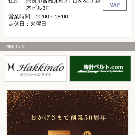
住所：
奈良市富雄元町2丁目3-32-1 親
MAP
木ビル3F
営業時間：10:00～18:00
定休日：火曜日
白金堂
時
お