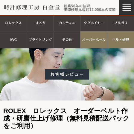
時計修理工房 白金堂（時計修理
創業44
ロレックス
オメガ
カルティエ
タグホイヤ
ＩＷＣ
ブライトリング
その他
オーバーホ
ROLEX ロレックス オーダーベルト作
成・研磨仕上げ修理（無料見積配送パック
をご利用）