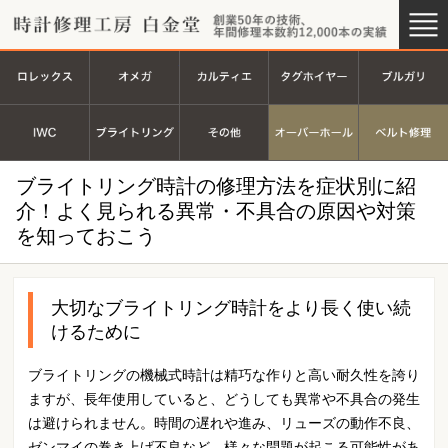
時計修理工房 白金堂（時計修理
創業44
ロレックス
オメガ
カルティエ
タグホイヤ
ＩＷＣ
ブライトリング
その他
オーバーホ
ブライトリング時計の修理方法を症状別に紹
介！よく見られる異常・不具合の原因や対策
を知っておこう
大切なブライトリング時計をより長く使い続
けるために
ブライトリングの機械式時計は精巧な作りと高い耐久性を誇り
ますが、長年使用していると、どうしても異常や不具合の発生
は避けられません。時間の遅れや進み、リューズの動作不良、
ゼンマイの巻き上げ不良など、様々な問題が起こる可能性があ