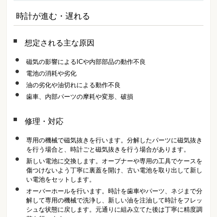
時計が進む・遅れる
想定される主な原因
磁気の影響によるICや内部部品の動作不良
電池の消耗や劣化
油の劣化や油切れによる動作不良
歯車、内部パーツの摩耗や変形、破損
修理・対応
専用の機械で磁気抜きを行います。分解したパーツに磁気抜き
を行う場合と、時計ごと磁気抜きを行う場合があります。
新しい電池に交換します。オープナーや専用の工具でケースを
傷つけないよう丁寧に裏蓋を開け、古い電池を取り出して新し
い電池をセットします。
オーバーホールを行います。時計を歯車やパーツ、ネジまで分
解して専用の機械で洗浄し、新しい油を注油して時計をフレッ
シュな状態に戻します。元通りに組み立てた後は丁寧に精度調