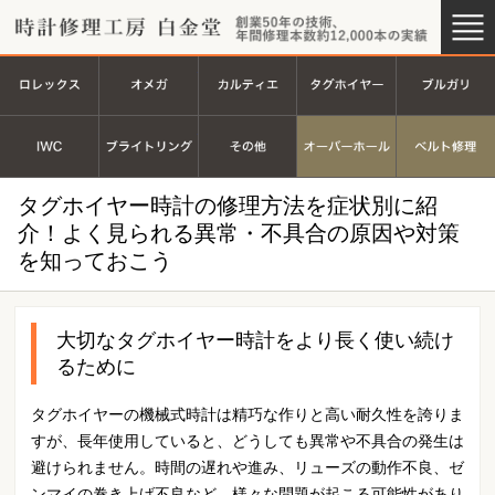
時計修理工房 白金堂（時計修理
創業44
ロレックス
オメガ
カルティエ
タグホイヤ
ＩＷＣ
ブライトリング
その他
オーバーホ
タグホイヤー時計の修理方法を症状別に紹
介！よく見られる異常・不具合の原因や対策
を知っておこう
大切なタグホイヤー時計をより長く使い続け
るために
タグホイヤーの機械式時計は精巧な作りと高い耐久性を誇りま
すが、長年使用していると、どうしても異常や不具合の発生は
避けられません。時間の遅れや進み、リューズの動作不良、ゼ
ンマイの巻き上げ不良など、様々な問題が起こる可能性があり